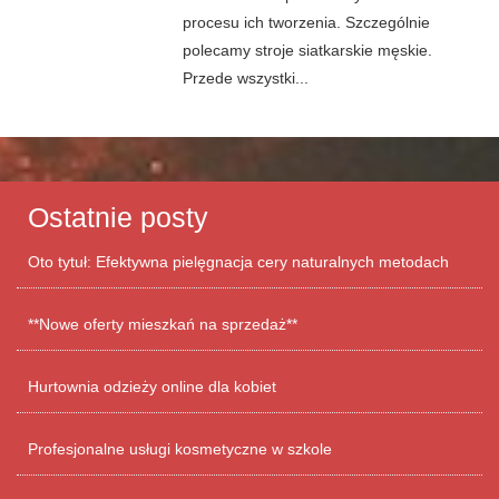
procesu ich tworzenia. Szczególnie
polecamy stroje siatkarskie męskie.
Przede wszystki...
Ostatnie posty
Oto tytuł: Efektywna pielęgnacja cery naturalnych metodach
**Nowe oferty mieszkań na sprzedaż**
Hurtownia odzieży online dla kobiet
Profesjonalne usługi kosmetyczne w szkole