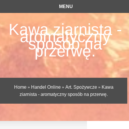
MENU
Kawa ziarnista -
aromatyczny
sposób na
przerwę.
Home
»
Handel Online
»
Art. Spożywcze
»
Kawa
ziarnista - aromatyczny sposób na przerwę.