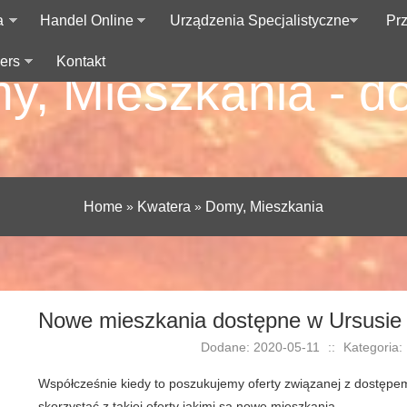
a
Handel Online
Urządzenia Specjalistyczne
Pr
ers
Kontakt
y, Mieszkania - d
Home
»
Kwatera
»
Domy, Mieszkania
Nowe mieszkania dostępne w Ursusie
Dodane: 2020-05-11
::
Kategoria:
Współcześnie kiedy to poszukujemy oferty związanej z dostępem
skorzystać z takiej oferty jakimi są nowe mieszkania....