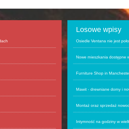
Losowe wpisy
odach
Osiedle Ventana nie jest po
Nowe mieszkania dostępne w
Furniture Shop in Manchester
Mawit - drewniane domy i no
Montaż oraz sprzedaż nowoc
Intymność na godziny w wiel