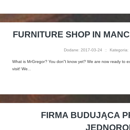
FURNITURE SHOP IN MANC
Dodane: 2017-03-24
::
Kategoria:
What is MrGregor? You don"t know yet? We are now ready to exp
visit! We...
FIRMA BUDUJĄCA P
JEDNORO