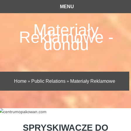
MENU
Materiały
Reklamowe -
dondu
Home
»
Public Relations
»
Materiały Reklamowe
SPRYSKIWACZE DO