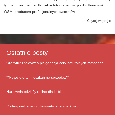
tym uchronić cenne dla ciebie fotografie czy grafiki. Knurowski
WSM, producent profesjonalnych systemów...
Czytaj więcej »
Ostatnie posty
Oto tytuł: Efektywna pielęgnacja cery naturalnych metodach
**Nowe oferty mieszkań na sprzedaż**
Hurtownia odzieży online dla kobiet
Profesjonalne usługi kosmetyczne w szkole