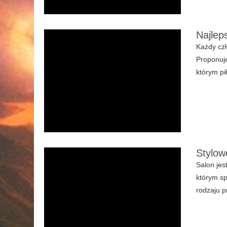
Najlep
Każdy czł
Proponuje
którym pi
Stylow
Salon jes
którym sp
rodzaju p