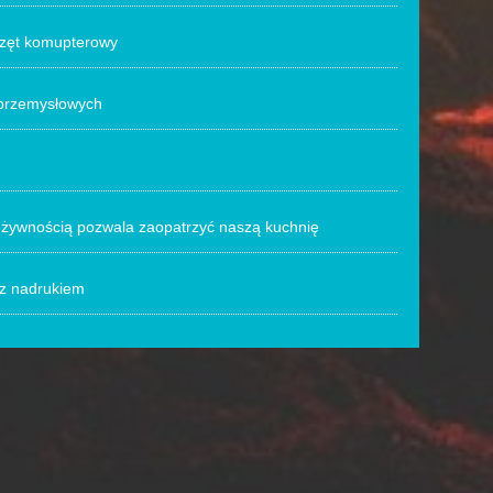
rzęt komupterowy
przemysłowych
 żywnością pozwala zaopatrzyć naszą kuchnię
e z nadrukiem