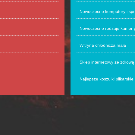
Nowoczesne komputery i sp
Nowoczesne rodzaje kamer 
Witryna chłodnicza mała
Sklep internetowy ze zdrową
Najlepsze koszulki piłkarski