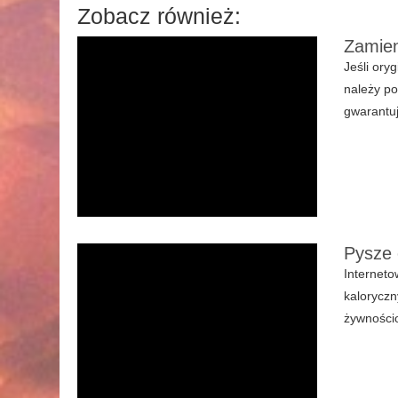
Zobacz również:
Zamien
Jeśli ory
należy po
gwarantuj
Pysze 
Interneto
kaloryczn
żywności