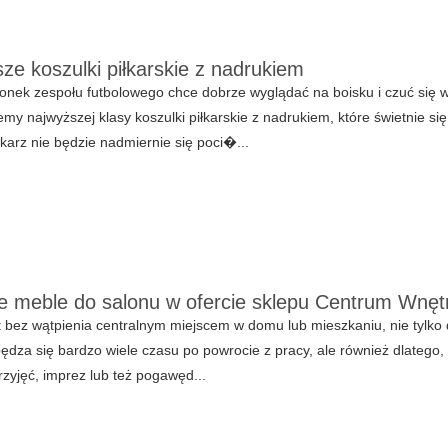
sze koszulki piłkarskie z nadrukiem
onek zespołu futbolowego chce dobrze wyglądać na boisku i czuć się 
my najwyższej klasy koszulki piłkarskie z nadrukiem, które świetnie się 
łkarz nie będzie nadmiernie się poci�...
e meble do salonu w ofercie sklepu Centrum Wnęt
t bez wątpienia centralnym miejscem w domu lub mieszkaniu, nie tylko d
ędza się bardzo wiele czasu po powrocie z pracy, ale również dlatego,
rzyjęć, imprez lub też pogawęd...