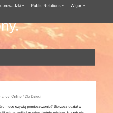
zeprowadzki
Public Relations
Wigor
ny.
Handel Online / Dla Dzieci
tóre nieco ożywią pomieszczenie? Bierzesz udział w
i tak, to trafiłeś w odpowiednie miejsce. Nic tak nie