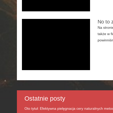
No to
Na stroni
także w f
powinniśm
Ostatnie posty
Oto tytuł: Efektywna pielęgnacja cery naturalnych met