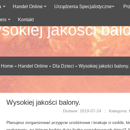
a
Handel Online
Urządzenia Specjalistyczne
Pr
ers
Kontakt
sokiej jakości balo
Home
»
Handel Online
»
Dla Dzieci
»
Wysokiej jakości balony.
Wysokiej jakości balony.
Dodane: 2019-07-24
::
Kategoria: 
Planujesz zorganizować przyjęcie urodzinowe i brakuje ci ozdób, k
wydarzeniu, na którym będzie duża liczba rozradowanych dzieci? Jeśl