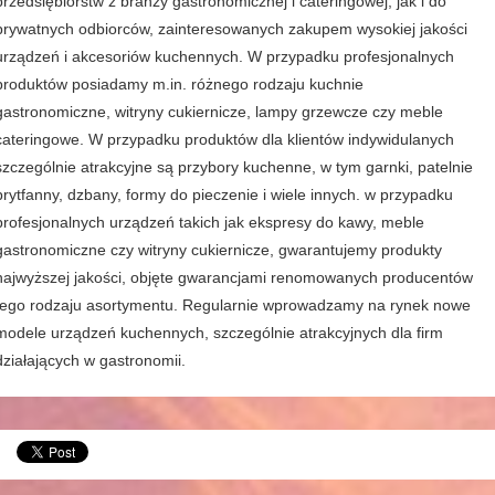
przedsiębiorstw z branży gastronomicznej i cateringowej, jak i do
prywatnych odbiorców, zainteresowanych zakupem wysokiej jakości
urządzeń i akcesoriów kuchennych. W przypadku profesjonalnych
produktów posiadamy m.in. różnego rodzaju kuchnie
gastronomiczne, witryny cukiernicze, lampy grzewcze czy meble
cateringowe. W przypadku produktów dla klientów indywidulanych
szczególnie atrakcyjne są przybory kuchenne, w tym garnki, patelnie
brytfanny, dzbany, formy do pieczenie i wiele innych. w przypadku
profesjonalnych urządzeń takich jak ekspresy do kawy, meble
gastronomiczne czy witryny cukiernicze, gwarantujemy produkty
najwyższej jakości, objęte gwarancjami renomowanych producentów
tego rodzaju asortymentu. Regularnie wprowadzamy na rynek nowe
modele urządzeń kuchennych, szczególnie atrakcyjnych dla firm
działających w gastronomii.