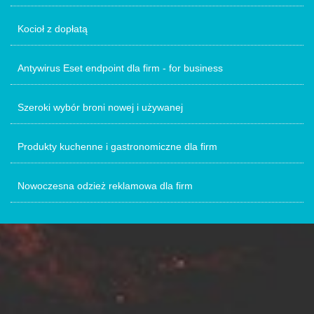
Kocioł z dopłatą
Antywirus Eset endpoint dla firm - for business
Szeroki wybór broni nowej i używanej
Produkty kuchenne i gastronomiczne dla firm
Nowoczesna odzież reklamowa dla firm