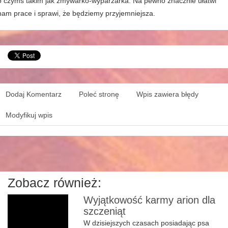
o czymś takim jak zmywarko-wyparzarka. Na pewno znacznie ułatwi
nam prace i sprawi, że będziemy przyjemniejsza.
Dodaj Komentarz
Poleć stronę
Wpis zawiera błędy
Modyfikuj wpis
Zobacz również:
Wyjątkowość karmy arion dla
szczeniąt
W dzisiejszych czasach posiadając psa