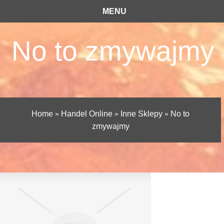
MENU
No to zmywajmy
Home
»
Handel Online
»
Inne Sklepy
»
No to
zmywajmy