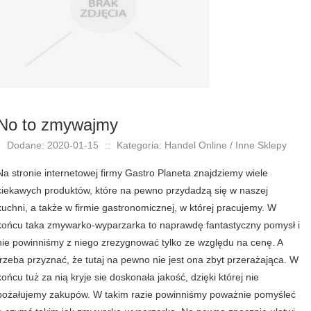
No to zmywajmy
Dodane: 2020-01-15
::
Kategoria: Handel Online / Inne Sklepy
Na stronie internetowej firmy Gastro Planeta znajdziemy wiele
ciekawych produktów, które na pewno przydadzą się w naszej
kuchni, a także w firmie gastronomicznej, w której pracujemy. W
końcu taka zmywarko-wyparzarka to naprawdę fantastyczny pomysł i
nie powinniśmy z niego zrezygnować tylko ze względu na cenę. A
trzeba przyznać, że tutaj na pewno nie jest ona zbyt przerażająca. W
końcu tuż za nią kryje sie doskonała jakość, dzięki której nie
pożałujemy zakupów. W takim razie powinniśmy poważnie pomyśleć