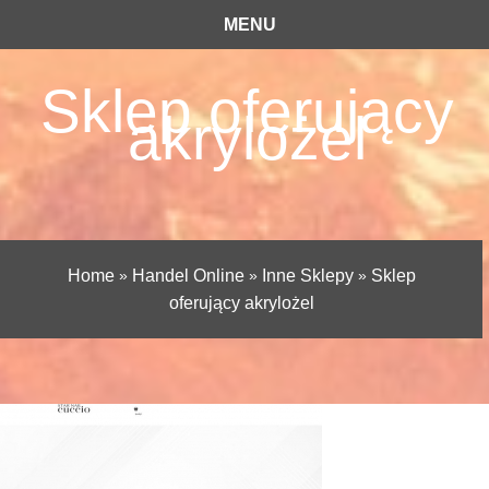
MENU
Sklep oferujący
akrylożel
Home
»
Handel Online
»
Inne Sklepy
»
Sklep
oferujący akrylożel