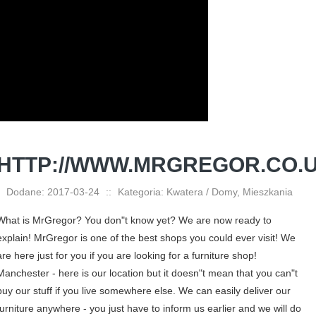
HTTP://WWW.MRGREGOR.CO.
Dodane: 2017-03-24
::
Kategoria: Kwatera / Domy, Mieszkania
What is MrGregor? You don"t know yet? We are now ready to
explain! MrGregor is one of the best shops you could ever visit! We
are here just for you if you are looking for a furniture shop!
Manchester - here is our location but it doesn"t mean that you can"t
buy our stuff if you live somewhere else. We can easily deliver our
furniture anywhere - you just have to inform us earlier and we will do