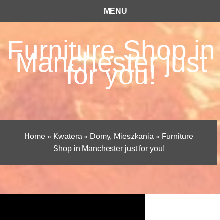
MENU
Furniture Shop in
Manchester just
for you!
Home
»
Kwatera
»
Domy, Mieszkania
»
Furniture
Shop in Manchester just for you!