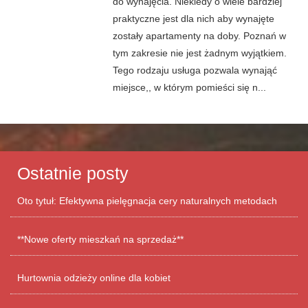
do wynajęcia. Niekiedy o wiele bardziej
praktyczne jest dla nich aby wynajęte
zostały apartamenty na doby. Poznań w
tym zakresie nie jest żadnym wyjątkiem.
Tego rodzaju usługa pozwala wynająć
miejsce,, w którym pomieści się n...
Ostatnie posty
Oto tytuł: Efektywna pielęgnacja cery naturalnych metodach
**Nowe oferty mieszkań na sprzedaż**
Hurtownia odzieży online dla kobiet