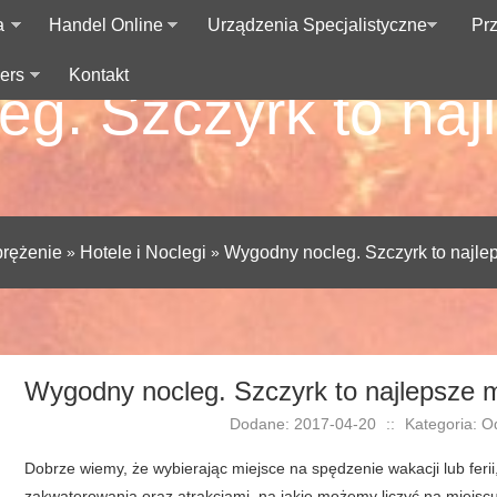
a
Handel Online
Urządzenia Specjalistyczne
Pr
ers
Kontakt
g. Szczyrk to naj
rężenie
»
Hotele i Noclegi
»
Wygodny nocleg. Szczyrk to najle
Wygodny nocleg. Szczyrk to najlepsze 
Dodane: 2017-04-20
::
Kategoria: Od
Dobrze wiemy, że wybierając miejsce na spędzenie wakacji lub feri
zakwaterowania oraz atrakcjami, na jakie możemy liczyć na miejs