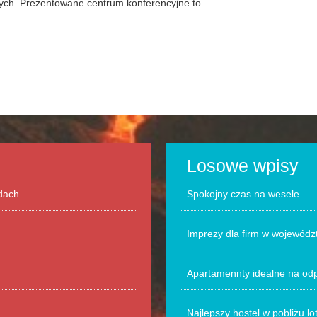
ch. Prezentowane centrum konferencyjne to ...
Losowe wpisy
odach
Spokojny czas na wesele.
Imprezy dla firm w wojewódz
Apartamennty idealne na od
Najlepszy hostel w pobliżu lo