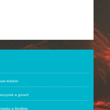
twie łódzkim
poczynek w górach
tniaska w Modlinie