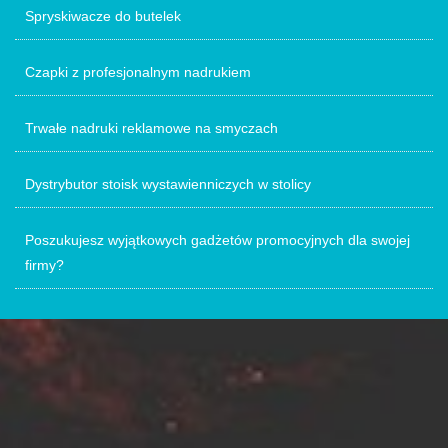
Spryskiwacze do butelek
Czapki z profesjonalnym nadrukiem
Trwałe nadruki reklamowe na smyczach
Dystrybutor stoisk wystawienniczych w stolicy
Poszukujesz wyjątkowych gadżetów promocyjnych dla swojej
firmy?