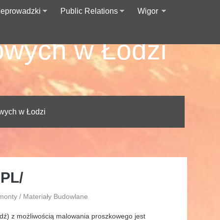
zeprowadzki
Public Relations
Wigor
owych w Łodzi
wych w Łodzi
PL/
monty / Materiały Budowlane
dź) z możliwością malowania proszkowego jest