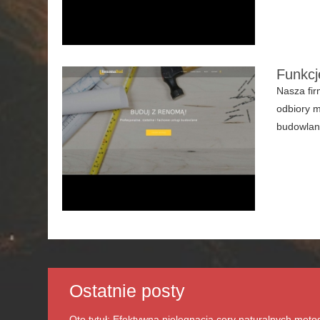
Funkcj
Nasza fir
odbiory m
budowlany
Ostatnie posty
Oto tytuł: Efektywna pielęgnacja cery naturalnych met