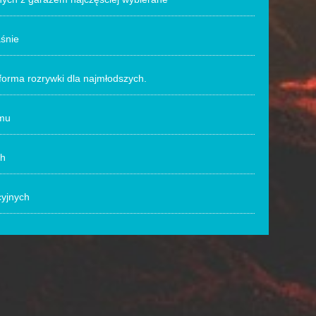
aśnie
forma rozrywki dla najmłodszych.
omu
ch
cyjnych