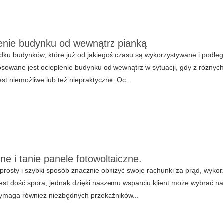
enie budynku od wewnątrz pianką
ku budynków, które już od jakiegoś czasu są wykorzystywane i podle
osowane jest ocieplenie budynku od wewnątrz w sytuacji, gdy z różny
jest niemożliwe lub też niepraktyczne. Oc...
e i tanie panele fotowoltaiczne.
rosty i szybki sposób znacznie obniżyć swoje rachunki za prąd, wykor
est dość spora, jednak dzięki naszemu wsparciu klient może wybrać na
ymaga również niezbędnych przekaźników...