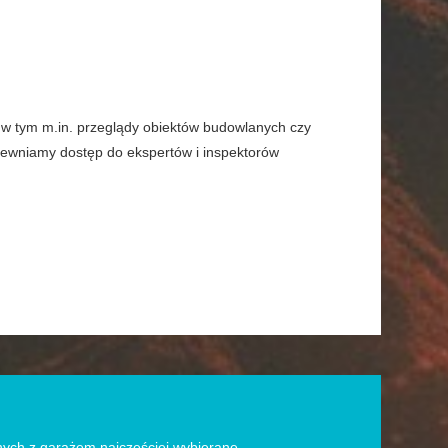
- w tym m.in. przeglądy obiektów budowlanych czy
apewniamy dostęp do ekspertów i inspektorów
ych z garażem najczęściej wybierane