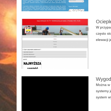
Ociepl
W przypad
często st
elewacji 
Wygodn
Można w p
systemy j
system w