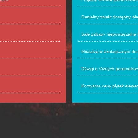
Genialny obiekt dostępny wł
Sale zabaw- niepowtarzalna 
Mieszkaj w ekologicznym d
Dźwigi o różnych parametra
Korzystne ceny płytek elewa