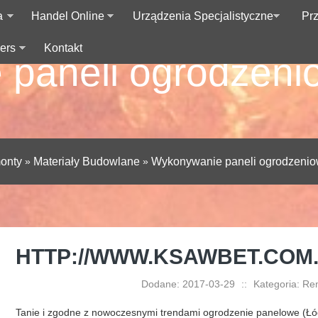
a
Handel Online
Urządzenia Specjalistyczne
Pr
ers
Kontakt
paneli ogrodzeni
onty
»
Materiały Budowlane
»
Wykonywanie paneli ogrodzenio
HTTP://WWW.KSAWBET.COM.
Dodane: 2017-03-29
::
Kategoria: Re
Tanie i zgodne z nowoczesnymi trendami ogrodzenie panelowe (Łó