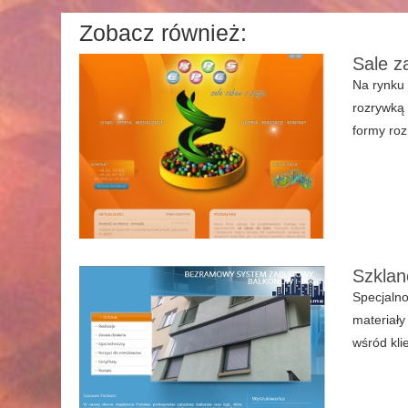
Zobacz również:
Sale z
Na rynku 
rozrywką 
formy roz
Szklan
Specjalno
materiały
wśród kli