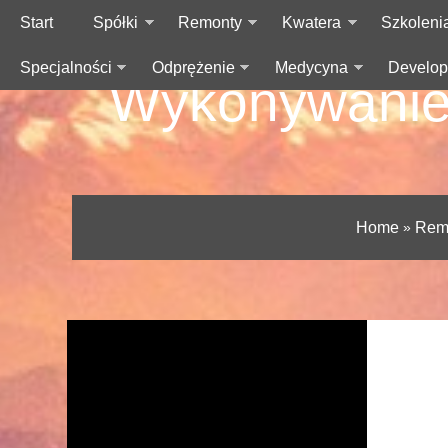
Start
Spółki
Remonty
Kwatera
Szkoleni
Specjalności
Odprężenie
Medycyna
Develop
Wykonywanie 
Home
»
Rem