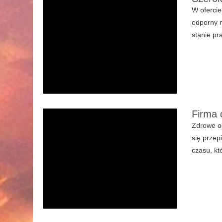
W ofercie
odporny n
stanie pr
Firma 
Zdrowe od
się przep
czasu, kt