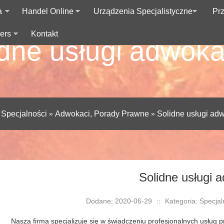
a
Handel Online
Urządzenia Specjalistyczne
Pr
ers
Kontakt
idne usługi adwoka
»
Specjalności
»
Adwokaci, Porady Prawne
»
Solidne usługi ad
Solidne usługi 
Dodane: 2020-06-29
::
Kategoria: Specja
Nasza firma specjalizuje się w świadczeniu profesjonalnych usług