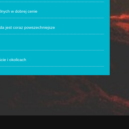
lnych w dobrej cenie
ida jest coraz powszechniejsze
cie i okolicach