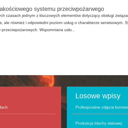
 jakościowego systemu przeciwpożarwego
h czasach jednym z kluczowych elementów dotyczący obsługi związane
, ale również i odpowiedni poziom usług o charakterze serwisowym. Syt
 przeciwpożarowych. Wspomniana usłu...
Losowe wpisy
odach
Profesjonalne zdjęcia biznes
Produkcja blachy stalowej