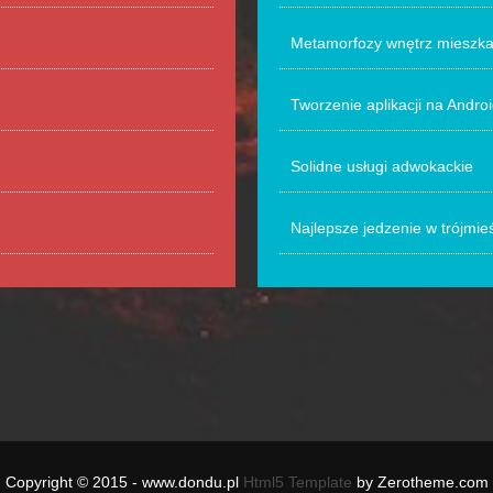
Metamorfozy wnętrz mieszka
Tworzenie aplikacji na Andro
Solidne usługi adwokackie
Najlepsze jedzenie w trójmieś
Copyright © 2015 - www.dondu.pl
Html5 Template
by Zerotheme.com