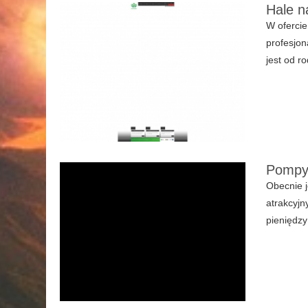
Hale n
W ofercie
profesjon
jest od ro
Pompy 
Obecnie j
atrakcyjn
pieniędzy