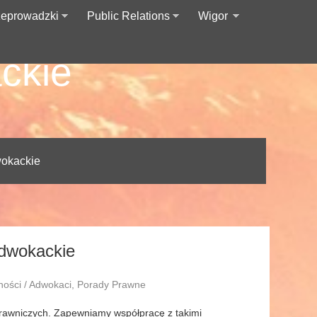
zeprowadzki
Public Relations
Wigor
ckie
wokackie
adwokackie
lności / Adwokaci, Porady Prawne
 prawniczych. Zapewniamy współpracę z takimi