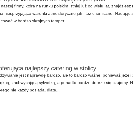
 naszej firmy, która na runku polskim istniej już od wielu lat, znajdzies
a niesprzyjające warunki atmosferyczne jak i też chemiczne. Nadając 
acować w bardzo skrajnych temper...
oferująca najlepszy catering w stolicy
żywianie jest naprawdę bardzo, ale to bardzo ważne, ponieważ jeżel
iękną, zachwycającą sylwetką, a ponadto bardzo dobrze się czujemy. 
órego nie każdy posiada, dlate...