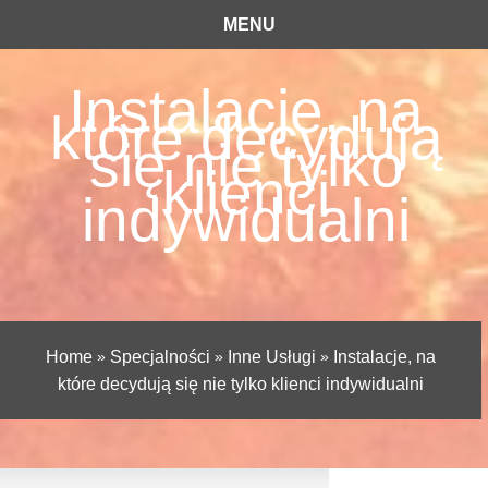
MENU
Instalacje, na
które decydują
się nie tylko
klienci
indywidualni
Home
»
Specjalności
»
Inne Usługi
»
Instalacje, na
które decydują się nie tylko klienci indywidualni