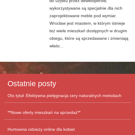
do użytku przez deweloperów,
wykorzystywane są specjalnie dla nich
zaprojektowane meble pod wymiar.
Wrocław jest miastem, w którym istnieje
też wiele mieszkań dostępnych w drugim
obiegu, które są sprzedawane i zmieniają
właśc...
Ostatnie posty
Oto tytuł: Efektywna pielęgnacja cery naturalnych metodach
**Nowe oferty mieszkań na sprzedaż**
Hurtownia odzieży online dla kobiet