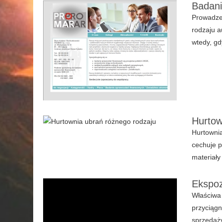
Badani
Prowadzen
rodzaju a
wtedy, gd
Hurtow
Hurtownia
cechuje p
materiały
Ekspoz
Właściwa 
przyciągn
sprzedaży