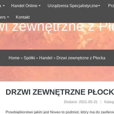
a
Handel Online
Urządzenia Specjalistyczne
Pr
ers
Kontakt
i zewnętrzne z P
Home
»
Spółki
»
Handel
»
Drzwi zewnętrzne z Płocka
DRZWI ZEWNĘTRZNE PŁOC
Dodane: 2021-05-31
::
Katego
Przedsiębiorstwo jakim jest Noveo to podmiot, który ma do zaoferow