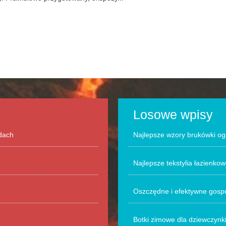
Losowe wpisy
odach
Najlepsze wzory brukówki o
Najlepsze tekstylia łazienkowe
Oszczędne i efektywne gosp
Botki zimowe dla dziewczynk