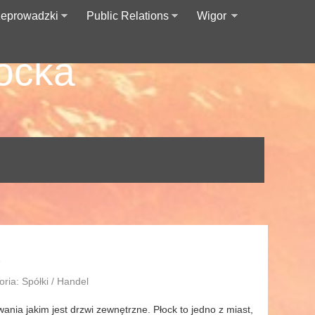
zeprowadzki
Public Relations
Wigor
łocka
K
ria: Spółki / Handel
ania jakim jest drzwi zewnętrzne. Płock to jedno z miast,