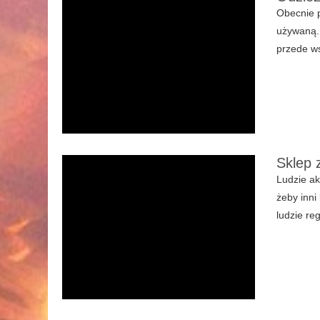
Obecnie p
używaną. 
przede ws
Sklep 
Ludzie ak
żeby inni
ludzie re