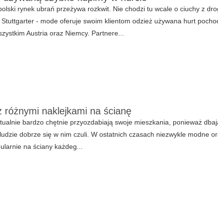
olski rynek ubrań przeżywa rozkwit. Nie chodzi tu wcale o ciuchy z drog
Stuttgarter - mode oferuje swoim klientom odzież używana hurt pocho
zystkim Austria oraz Niemcy. Partnere...
z różnymi naklejkami na ścianę
tualnie bardzo chętnie przyozdabiają swoje mieszkania, ponieważ dbaj
 ludzie dobrze się w nim czuli. W ostatnich czasach niezwykle modne or
gularnie na ściany każdeg...