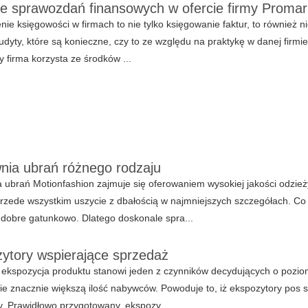
e sprawozdań finansowych w ofercie firmy Promar
ie księgowości w firmach to nie tylko księgowanie faktur, to również 
udyty, które są konieczne, czy to ze względu na praktykę w danej fir
y firma korzysta ze środków ...
nia ubrań różnego rodzaju
 ubrań Motionfashion zajmuje się oferowaniem wysokiej jakości odzie
rzede wszystkim uszycie z dbałością w najmniejszych szczegółach. Co w
 dobre gatunkowo. Dlatego doskonale spra...
ytory wspierające sprzedaż
ekspozycja produktu stanowi jeden z czynników decydujących o pozio
ie znacznie większą ilość nabywców. Powoduje to, iż ekspozytory pos 
. Prawidłowo przygotowany, ekspozy...