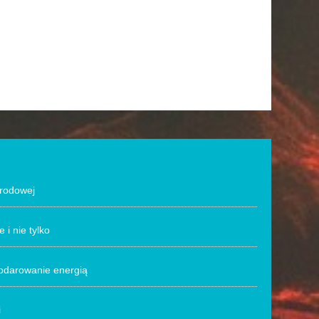
grodowej
 i nie tylko
odarowanie energią
i