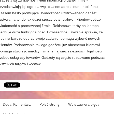
Gadżety są zwykle nośnikiem informacji o danej firmie -
przedstawiają jej logo, nazwę, czasem adres i numer telefonu,
czasem hasło promujące. Widoczność użytkowanego gadżetu
wpływa na to, do jak dużej rzeszy potencjalnych klientów dotrze
wiadomość o promowanej firmie. Reklamowe torby na laptopa
cechuje duża funkcjonalność. Powszechne używanie sprawia, że
spełnia bardzo dobrze swoje zadanie, pomaga wyłowić nowych
klientów. Podarowanie takiego gadżetu już obecnemu klientowi
pomaga stworzyć między nim a firmą więź zależności i lojalności
wobec usług czy towarów. Gadżety są często rozdawane podczas
wszelkich targów i wystaw.
Dodaj Komentarz
Poleć stronę
Wpis zawiera błędy