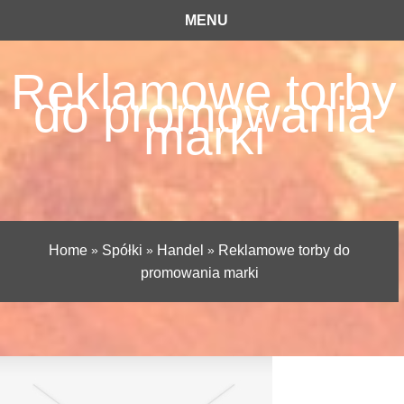
MENU
Reklamowe torby
do promowania
marki
Home
»
Spółki
»
Handel
»
Reklamowe torby do
promowania marki