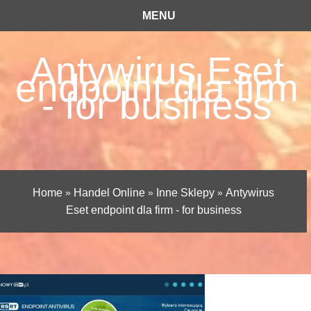
MENU
Antywirus Eset
endpoint dla firm
- for business
Home
»
Handel Online
»
Inne Sklepy
»
Antywirus
Eset endpoint dla firm - for business