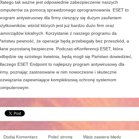
Dlatego tak ważne jest odpowiednie zabezpieczenie naszych
komputerów za pomocą sprawdzonego oprogramowania. ESET to
program antywirusowy dla firmy cieszący się dużym zaufaniem
użytkowników, wśród których jest już bardzo dużo firm oraz
samorządów lokalnych. Korzystanie z naszego programu da
Państwu pewność, że operacje będą przebiegały bez przeszkód, a
dane pozostaną bezpieczne. Podczas eKonferencji ESET, która
odbędzie się szóstego kwietnia, będą mogli się Państwo dowiedzieć,
dlaczego ESET Endpoint to najlepszy program antywirusowy dla
firmy, poznając zastosowane w nim nowoczesne i skuteczne
rozwiązania zapewniające kompleksową ochronę systemom
komputerowym.
Dodaj Komentarz
Poleć stronę
Wpis zawiera błędy