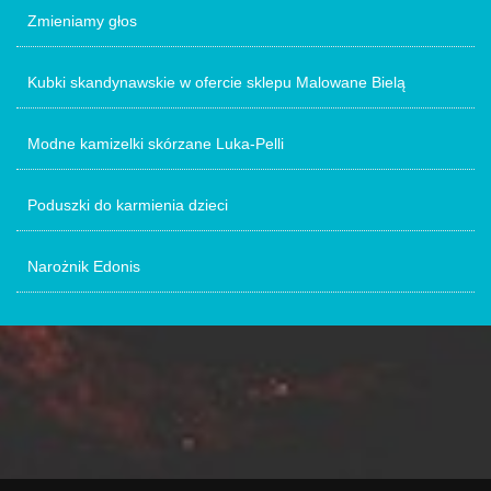
Zmieniamy głos
Kubki skandynawskie w ofercie sklepu Malowane Bielą
Modne kamizelki skórzane Luka-Pelli
Poduszki do karmienia dzieci
Narożnik Edonis