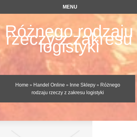
MENU
Różnego rodzaju
rzeczy z zakresu
logistyki
Home
»
Handel Online
»
Inne Sklepy
»
Różnego
rodzaju rzeczy z zakresu logistyki