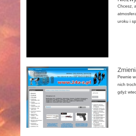
Chcesz, a
atmosfer
uroku i s
Zmieni
Pewnie wc
nich troc
gdyż wted