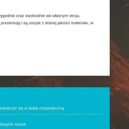
wygodnie oraz swobodnie we własnym stroju.
prezentują i są uszyte z dobrej jakości materiału, w
zaopatrzyć się w laskę ortopedyczną
zołowych marek