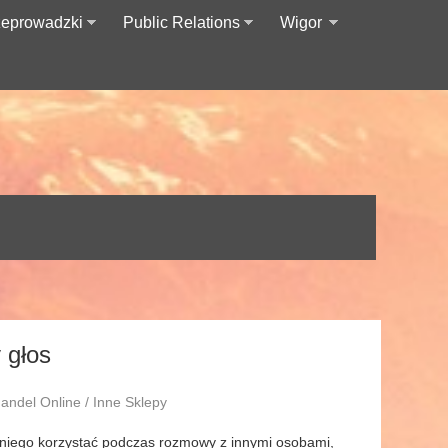
zeprowadzki
Public Relations
Wigor
 głos
andel Online / Inne Sklepy
 niego korzystać podczas rozmowy z innymi osobami,