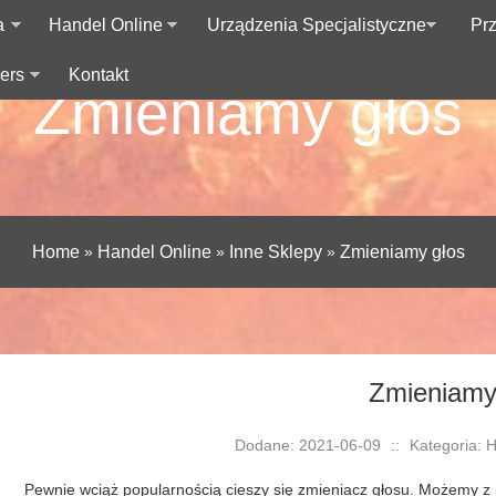
a
Handel Online
Urządzenia Specjalistyczne
Pr
ers
Kontakt
Zmieniamy głos
Home
»
Handel Online
»
Inne Sklepy
»
Zmieniamy głos
Zmieniamy
Dodane: 2021-06-09
::
Kategoria: H
Pewnie wciąż popularnością cieszy się zmieniacz głosu. Możemy z