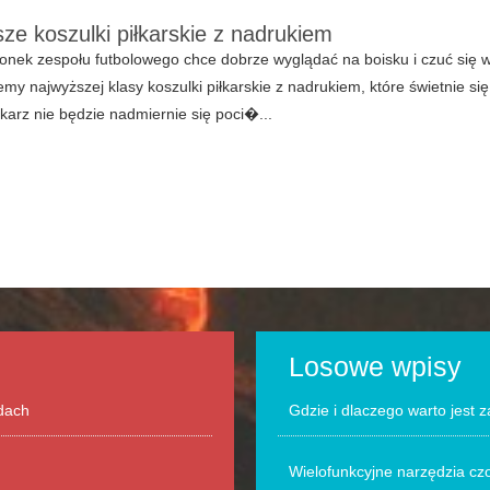
sze koszulki piłkarskie z nadrukiem
onek zespołu futbolowego chce dobrze wyglądać na boisku i czuć się 
my najwyższej klasy koszulki piłkarskie z nadrukiem, które świetnie się 
łkarz nie będzie nadmiernie się poci�...
Losowe wpisy
odach
Gdzie i dlaczego warto jest 
Wielofunkcyjne narzędzia c