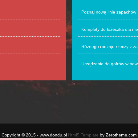
Poznaj nową linie zapachów
Komplety do łóżeczka dla ni
Różnego rodzaju rzeczy z zak
Urządzenie do gofrów w nowo
Copyright © 2015 - www.dondu.pl
Html5 Template
by Zerotheme.com