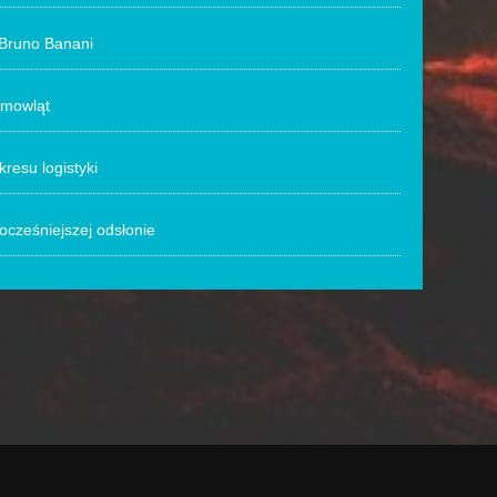
 Bruno Banani
emowląt
resu logistyki
cześniejszej odsłonie