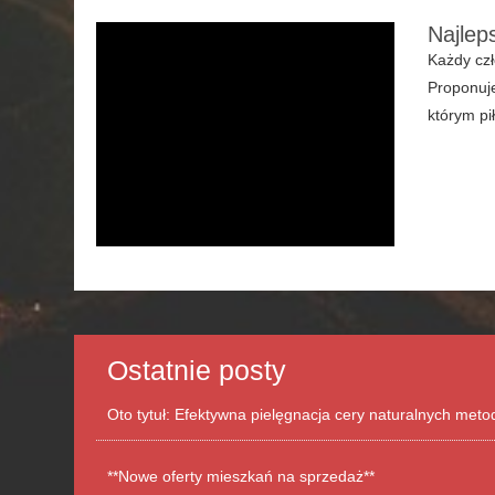
Najlep
Każdy czł
Proponuje
którym pi
Ostatnie posty
Oto tytuł: Efektywna pielęgnacja cery naturalnych met
**Nowe oferty mieszkań na sprzedaż**