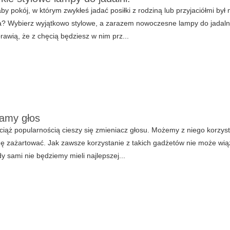
by pokój, w którym zwykłeś jadać posiłki z rodziną lub przyjaciółmi by
a? Wybierz wyjątkowo stylowe, a zarazem nowoczesne lampy do jadaln
prawią, że z chęcią będziesz w nim prz...
amy głos
iąż popularnością cieszy się zmieniacz głosu. Możemy z niego korzy
hę zażartować. Jak zawsze korzystanie z takich gadżetów nie może wi
y sami nie będziemy mieli najlepszej...