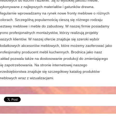
meblowych do kuchni i łazienki. Są to wysokiej jakości meble,
wykonywane z najlepszych materiałów i gatunków drewna.
Regularnie wprowadzamy na rynek nowe fronty meblowe o różnych
kolorach. Szczególną popularnością cieszą się różnego rodzaju
seztawy meblowe i meble do zabudowy. W naszej firmie posiadamy
grono profesjonalnych montażystów, którzy realizują projekty
naszych klientów. W naszej ofercie znajduje się szeroki wybór
dodatkowych akcesoriów meblowych, które możemy zaoferować jako
profesjonalny producent mebli kuchennych. Brodnica jako nasz
zakład pozwala także na dostosowanie produkcji do zmieniającego
się zapotrzebowania. Na stronie internetowej naszego
przedsiębiorstwa znajduje się szczegółowy katalog produktów
meblowych wraz z wizualizacjami.