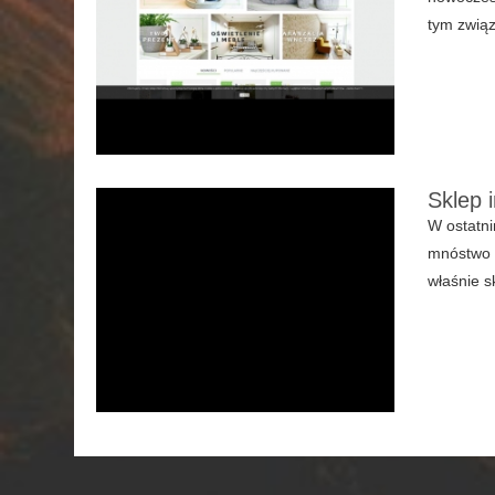
tym związ
Sklep 
W ostatni
mnóstwo s
właśnie sk