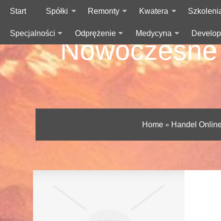
Start
Spółki
Remonty
Kwatera
Szkoleni
Specjalności
Odprężenie
Medycyna
Develop
Nowoczesne i
Home
»
Handel Onlin