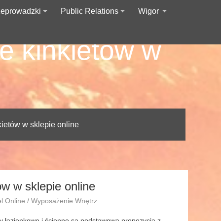
zeprowadzki
Public Relations
Wigor
e kinkietów w
ietów w sklepie online
w w sklepie online
el Online / Wyposażenie Wnętrz
ty łazienkowe i ścienne są podstawową propozycją z