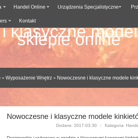
a
Handel Online
Urządzenia Specjalistyczne
Pr
ers
Kontakt
 klasyczne model
sklepie online
e
»
Wyposażenie Wnętrz
»
Nowoczesne i klasyczne modele kink
Nowoczesne i klasyczne modele kinkietó
Dodane: 2017-03-30
::
Kategoria: Hand
Designerskie i wykonane w zgodzie z klasycznymi kanonami kinkie