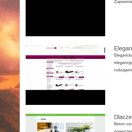
Zapewnia 
Elegan
Elegancka
elegancję
rodzajami
Dlacze
Beton oz
nowoczesn