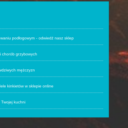
ewaniu podłogowym - odwiedź nasz sklep
ji chorób grzybowych
awdziwych mężczyzn
le kinkietów w sklepie online
 Twojej kuchni