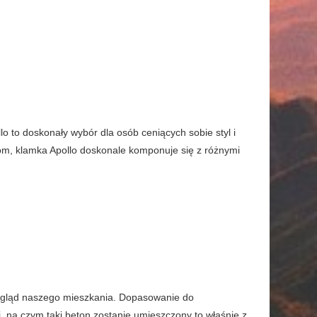
 to doskonały wybór dla osób ceniących sobie styl i
om, klamka Apollo doskonale komponuje się z różnymi
wygląd naszego mieszkania. Dopasowanie do
, na czym taki beton zostanie umieszczony to właśnie z