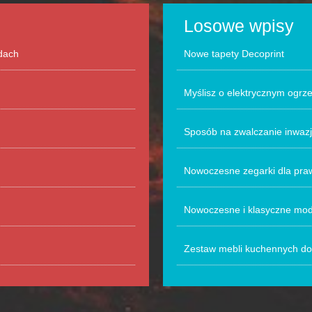
Losowe wpisy
odach
Nowe tapety Decoprint
Myślisz o elektrycznym ogrz
Sposób na zwalczanie inwaz
Nowoczesne zegarki dla pr
Nowoczesne i klasyczne mode
Zestaw mebli kuchennych do