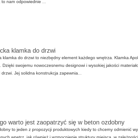
to nam odpowiednie ...
cka klamka do drzwi
 klamka do drzwi to niezbędny element każdego wnętrza. Klamka Apollo
. Dzięki swojemu nowoczesnemu designowi i wysokiej jakości materiał
 drzwi. Jej solidna konstrukcja zapewnia...
go warto jest zaopatrzyć się w beton ozdobny
dobny to jeden z propozycji produktowych kiedy to chcemy odmienić 
ych wnętrz, jak również i wzmocnienie struktury miejsca, w zależności