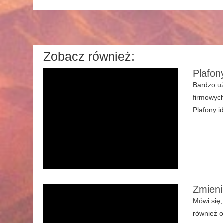
Zobacz również:
Plafon
Bardzo uż
firmowych
Plafony i
Zmieni
Mówi się,
również o