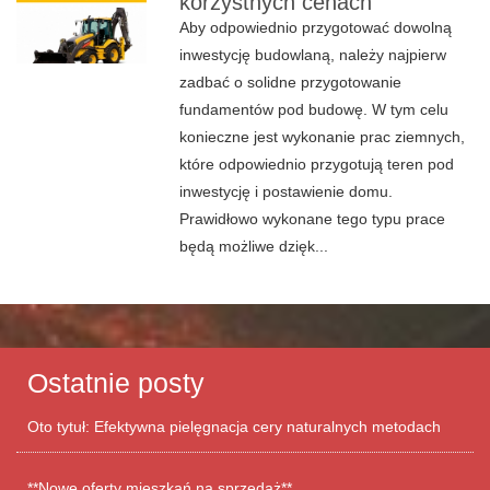
korzystnych cenach
Aby odpowiednio przygotować dowolną
inwestycję budowlaną, należy najpierw
zadbać o solidne przygotowanie
fundamentów pod budowę. W tym celu
konieczne jest wykonanie prac ziemnych,
które odpowiednio przygotują teren pod
inwestycję i postawienie domu.
Prawidłowo wykonane tego typu prace
będą możliwe dzięk...
Ostatnie posty
Oto tytuł: Efektywna pielęgnacja cery naturalnych metodach
**Nowe oferty mieszkań na sprzedaż**