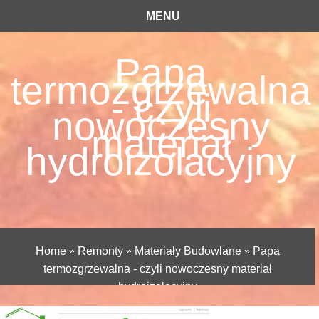
MENU
Papa
termozgrzewalna
- czyli
nowoczesny
materiał
hydroizolacyjny
Home
»
Remonty
»
Materiały Budowlane
»
Papa
termozgrzewalna - czyli nowoczesny materiał
hydroizolacyjny