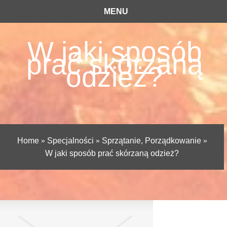
MENU
W jaki sposób
prać skórzaną
odzież?
Home
»
Specjalności
»
Sprzątanie, Porządkowanie
»
W jaki sposób prać skórzaną odzież?