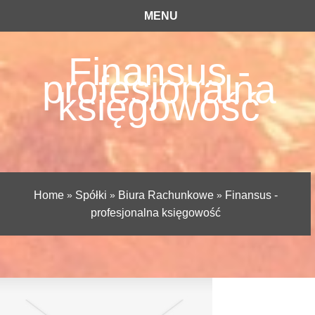
MENU
Finansus -
profesjonalna
księgowość
Home
»
Spółki
»
Biura Rachunkowe
»
Finansus -
profesjonalna księgowość