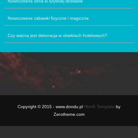
Nowoczesne okna w szybkiej dostawie
Nowoczesne zabawki fizyczne i magiczne
Czy ważna jest dekoracja w obiektach hotelowych?
Copyright © 2015 - www.dondu.pl
Html5 Template
by
Zerotheme.com