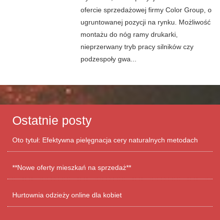
ofercie sprzedażowej firmy Color Group, o
ugruntowanej pozycji na rynku. Możliwość
montażu do nóg ramy drukarki,
nieprzerwany tryb pracy silników czy
podzespoły gwa...
Ostatnie posty
Oto tytuł: Efektywna pielęgnacja cery naturalnych metodach
**Nowe oferty mieszkań na sprzedaż**
Hurtownia odzieży online dla kobiet