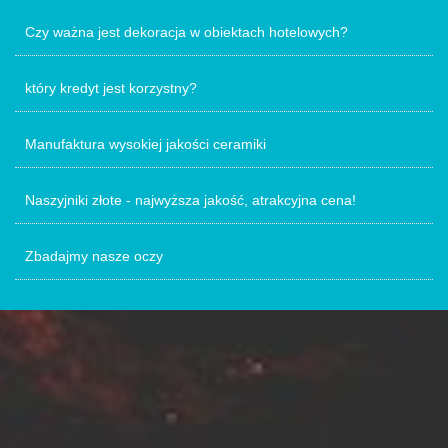
Czy ważna jest dekoracja w obiektach hotelowych?
który kredyt jest korzystny?
Manufaktura wysokiej jakości ceramiki
Naszyjniki złote - najwyższa jakość, atrakcyjna cena!
Zbadajmy nasze oczy