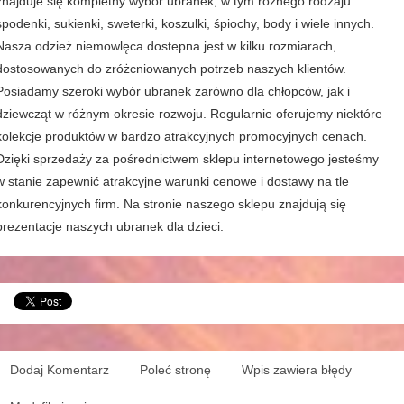
znajduje się kompletny wybór ubranek, w tym różnego rodzaju
spodenki, sukienki, sweterki, koszulki, śpiochy, body i wiele innych.
Nasza odzież niemowlęca dostepna jest w kilku rozmiarach,
dostosowanych do zróżcniowanych potrzeb naszych klientów.
Posiadamy szeroki wybór ubranek zarówno dla chłopców, jak i
dziewcząt w różnym okresie rozwoju. Regularnie oferujemy niektóre
kolekcje produktów w bardzo atrakcyjnych promocyjnych cenach.
Dzięki sprzedaży za pośrednictwem sklepu internetowego jesteśmy
w stanie zapewnić atrakcyjne warunki cenowe i dostawy na tle
konkurencyjnych firm. Na stronie naszego sklepu znajdują się
prezentacje naszych ubranek dla dzieci.
Dodaj Komentarz
Poleć stronę
Wpis zawiera błędy