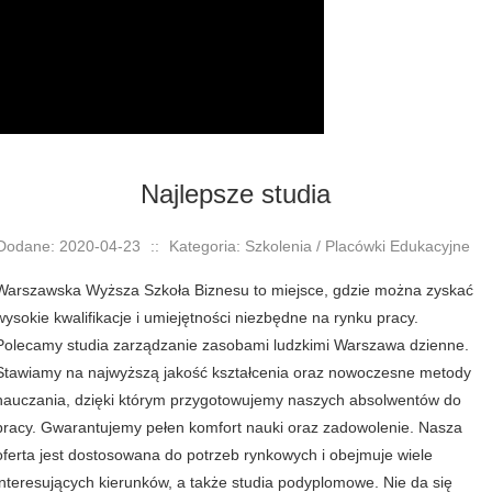
Najlepsze studia
Dodane: 2020-04-23
::
Kategoria: Szkolenia / Placówki Edukacyjne
Warszawska Wyższa Szkoła Biznesu to miejsce, gdzie można zyskać
wysokie kwalifikacje i umiejętności niezbędne na rynku pracy.
Polecamy studia zarządzanie zasobami ludzkimi Warszawa dzienne.
Stawiamy na najwyższą jakość kształcenia oraz nowoczesne metody
nauczania, dzięki którym przygotowujemy naszych absolwentów do
pracy. Gwarantujemy pełen komfort nauki oraz zadowolenie. Nasza
oferta jest dostosowana do potrzeb rynkowych i obejmuje wiele
interesujących kierunków, a także studia podyplomowe. Nie da się