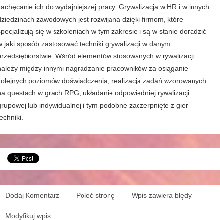
zachęcanie ich do wydajniejszej pracy. Grywalizacja w HR i w innych
dziedzinach zawodowych jest rozwijana dzięki firmom, które
specjalizują się w szkoleniach w tym zakresie i są w stanie doradzić
w jaki sposób zastosować techniki grywalizacji w danym
przedsiębiorstwie. Wśród elementów stosowanych w rywalizacji
należy między innymi nagradzanie pracowników za osiąganie
kolejnych poziomów doświadczenia, realizacja zadań wzorowanych
na questach w grach RPG, układanie odpowiedniej rywalizacji
grupowej lub indywidualnej i tym podobne zaczerpnięte z gier
techniki.
Dodaj Komentarz
Poleć stronę
Wpis zawiera błędy
Modyfikuj wpis