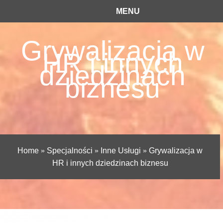
MENU
Grywalizacja w
HR i innych
dziedzinach
biznesu
Home
»
Specjalności
»
Inne Usługi
»
Grywalizacja w
HR i innych dziedzinach biznesu